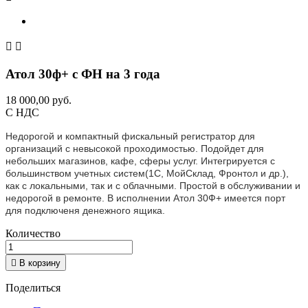


Атол 30ф+ с ФН на 3 года
18 000,00 руб.
С НДС
Недорогой и компактный фискальный регистратор для
организаций с невысокой проходимостью. Подойдет для
небольших магазинов, кафе, сферы услуг. Интегрируется с
большинством учетных систем(1С, МойСклад, Фронтол и др.),
как с локальными, так и с облачными. Простой в обслуживании и
недорогой в ремонте. В исполнении Атол 30Ф+ имеется порт
для подключеня денежного ящика.
Количество

В корзину
Поделиться